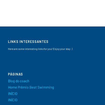
LINKS INTERESSANTES
Here are some interesting links for you! Enjoy your stay :)
PÁGINAS
Blog do coach
Home Prêmio Best Swimming
INÍCIO
INÍCIO