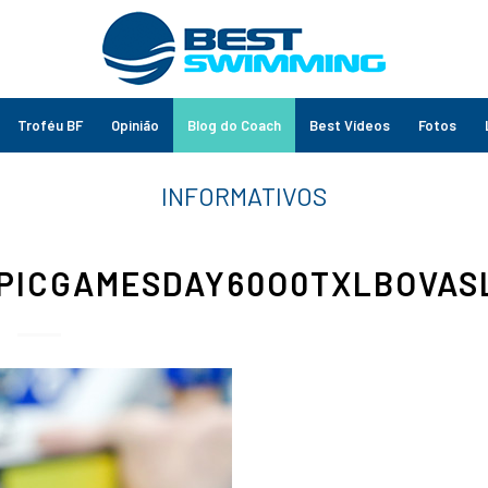
Troféu BF
Opinião
Blog do Coach
Best Vídeos
Fotos
PICGAMESDAY60O0TXLBOVAS