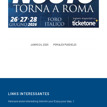
/
JUNHO 24, 2026
POR
ALEX PUSSIELDI
LINKS INTERESSANTES
Here are some interesting links for you! Enjoy your stay :)