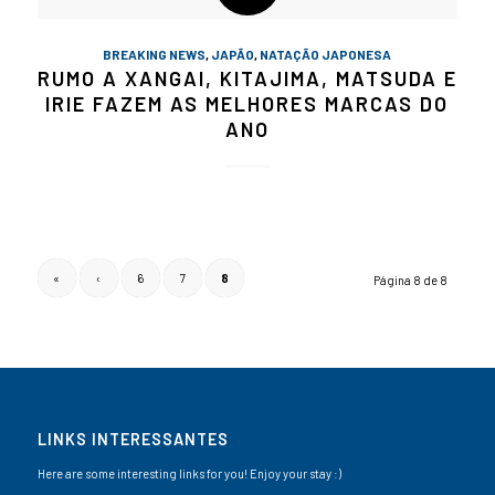
BREAKING NEWS
,
JAPÃO
,
NATAÇÃO JAPONESA
RUMO A XANGAI, KITAJIMA, MATSUDA E
IRIE FAZEM AS MELHORES MARCAS DO
ANO
«
‹
6
7
8
Página 8 de 8
LINKS INTERESSANTES
Here are some interesting links for you! Enjoy your stay :)