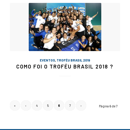
EVENTOS
,
TROFÉU BRASIL 2019
COMO FOI O TROFÉU BRASIL 2018 ?
«
‹
4
5
6
7
›
Página 6 de 7