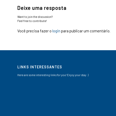
Deixe uma resposta
Want to join the discussion?
Feel free to contribute!
Você precisa fazer o
login
para publicar um comentário.
LINKS INTERESSANTES
Here are some interesting links for you! Enjoy your stay :)