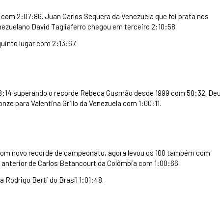
 com 2:07:86. Juan Carlos Sequera da Venezuela que foi prata nos
nezuelano David Tagliaferro chegou em terceiro 2:10:58.
quinto lugar com 2:13:67.
, 58:14 superando o recorde Rebeca Gusmão desde 1999 com 58:32. De
ze para Valentina Grillo da Venezuela com 1:00:11.
s com novo recorde de campeonato, agora levou os 100 também com
 anterior de Carlos Betancourt da Colômbia com 1:00:66.
 Rodrigo Berti do Brasil 1:01:48.