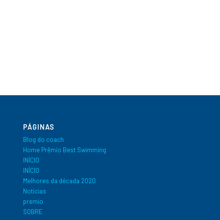
PÁGINAS
Blog do coach
Home Prêmio Best Swimming
INÍCIO
INÍCIO
Melhores da década 2020
Notícias
premio
SOBRE