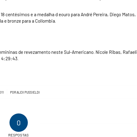
18 centésimos e a medalha d eouro para André Pereira, Diego Matos,
a e bronze para a ColIombia.
emininas de revezamento neste Sul-Americano. Nicole Ribas, Rafaeli
 4:29:43.
011
POR
ALEX PUSSIELDI
0
RESPOSTAS