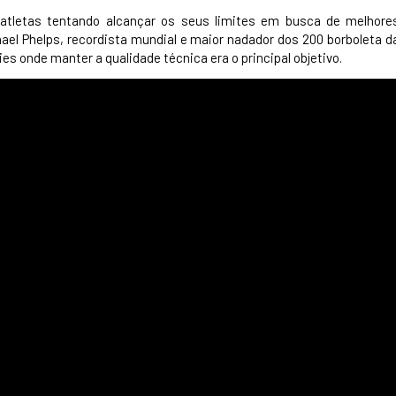
 atletas tentando alcançar os seus limites em busca de melhore
ael Phelps, recordista mundial e maior nadador dos 200 borboleta d
es onde manter a qualidade técnica era o principal objetivo.