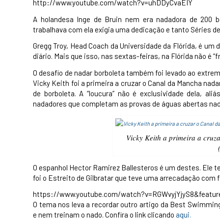
http://www.youtube.com/watch?v=uhDDyCvaEIY
A holandesa Inge de Bruin nem era nadadora de 200 b
trabalhava com ela exigia uma dedicação e tanto Séries de
Gregg Troy, Head Coach da Universidade da Flórida, é um
diário. Mais que isso, nas sextas-feiras, na Flórida não é “f
O desafio de nadar borboleta também foi levado ao extre
Vicky Keith foi a primeira a cruzar o Canal da Mancha nada
de borboleta. A “loucura” não é exclusividade dela, a
nadadores que completam as provas de águas abertas nad
Vicky Keith a primeira a cru
O espanhol Hector Ramirez Ballesteros é um destes. Ele 
foi o Estreito de Gilbratar que teve uma arrecadação com 
https://www.youtube.com/watch?v=RGWvyjYjyS8&featu
O tema nos leva a recordar outro artigo da Best Swimm
e nem treinam o nado. Confira o link clicando
aqui.