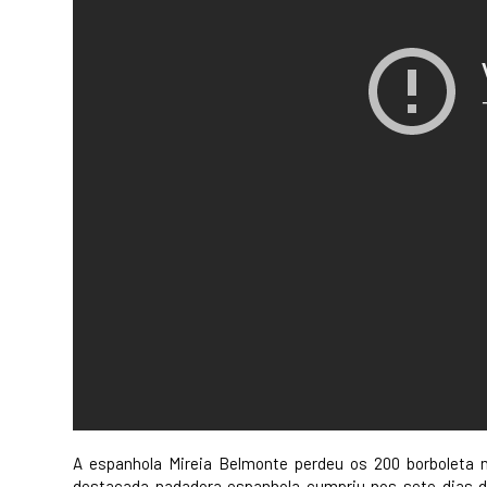
A espanhola Mireia Belmonte perdeu os 200 borboleta n
destacada nadadora espanhola cumpriu nos sete dias de