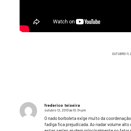
/
OUTUBRO 11, 
frederico teixeira
outubro 12, 2013 às 10:34 pm
says:
O nado borboleta exige muito da coordenaçã
fadiga fica prejudicada. Ao nadar volume alt
estas series ajudem principalmente no fator 