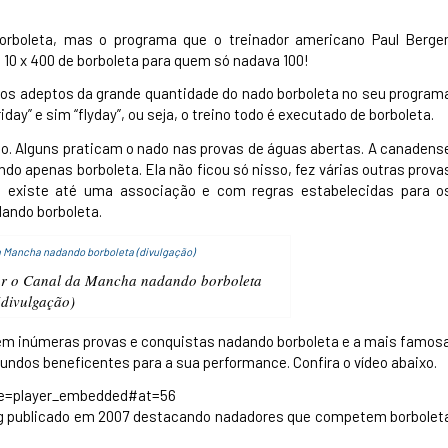
orboleta, mas o programa que o treinador americano Paul Berge
 10 x 400 de borboleta para quem só nadava 100!
 dos adeptos da grande quantidade do nado borboleta no seu program
riday” e sim “flyday”, ou seja, o treino todo é executado de borboleta.
mo. Alguns praticam o nado nas provas de águas abertas. A canadens
ndo apenas borboleta. Ela não ficou só nisso, fez várias outras prova
liás existe até uma associação e com regras estabelecidas para o
ando borboleta.
zar o Canal da Mancha nadando borboleta
(divulgação)
tem inúmeras provas e conquistas nadando borboleta e a mais famos
fundos beneficentes para a sua performance. Confira o vídeo abaixo.
re=player_embedded#at=56
ing publicado em 2007 destacando nadadores que competem borbolet