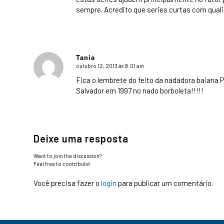
sempre. Acredito que series curtas com quali
Tania
outubro 12, 2013 às 9:01 am
says:
Fica o lembrete do feito da nadadora baiana
Salvador em 1997 no nado borboleta!!!!!
Deixe uma resposta
Want to join the discussion?
Feel free to contribute!
Você precisa fazer o
login
para publicar um comentário.