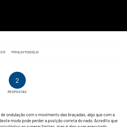
2013
POR
ALEX PUSSIELDI
2
RESPOSTAS
o de ondulação com o movimento das braçadas, algo que com a
o deste modo pode perder a posição correta do nado. Acredito que
psicológico ao superar limites, mas é algo a ser executado