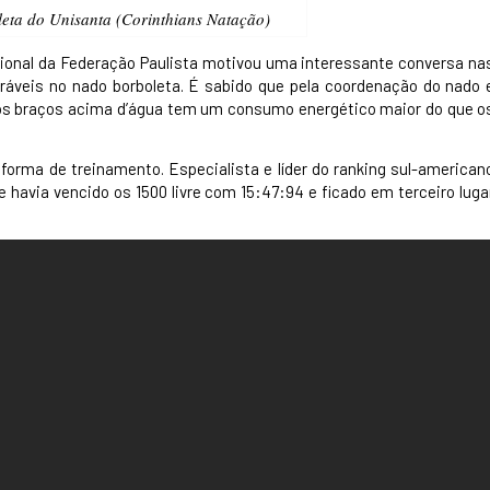
eta do Unisanta (Corinthians Natação)
ional da Federação Paulista motivou uma interessante conversa na
áveis no nado borboleta. É sabido que pela coordenação do nado 
s braços acima d’água tem um consumo energético maior do que o
orma de treinamento. Especialista e líder do ranking sul-american
 havia vencido os 1500 livre com 15:47:94 e ficado em terceiro luga