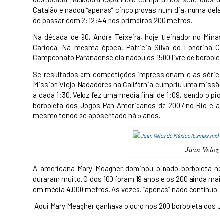
Catalão e nadou “apenas” cinco provas num dia, numa de
de passar com 2:12:44 nos primeiros 200 metros.
Na década de 90, André Teixeira, hoje treinador no Mina
Carioca. Na mesma época, Patricia Silva do Londrina C
Campeonato Paranaense ela nadou os 1500 livre de borbole
Se resultados em competições impressionam e as série
Mission Viejo Nadadores na Califórnia cumpriu uma missão
a cada 1:30. Veloz fez uma média final de 1:09, sendo o pi
borboleta dos Jogos Pan Americanos de 2007 no Rio e a
mesmo tendo se aposentado há 5 anos.
Juan Veloz
A americana Mary Meagher dominou o nado borboleta no
duraram muito. O dos 100 foram 19 anos e os 200 ainda mai
em média 4.000 metros. As vezes, “apenas” nado contínuo.
Aqui Mary Meagher ganhava o ouro nos 200 borboleta dos 