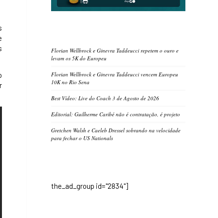
s
e
s
Florian Wellbrock e Ginevra Taddeucci repetem o ouro e
levam os 5K do Europeu
o
Florian Wellbrock e Ginevra Taddeucci vencem Europeu
10K no Rio Sena
r
Best Vídeo: Live do Coach 3 de Agosto de 2026
Editorial: Guilherme Caribé não é contratação, é projeto
Gretchen Walsh e Caeleb Dressel sobrando na velocidade
para fechar o US Nationals
the_ad_group id="2834"]