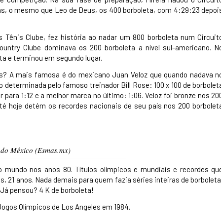
las, o mesmo que Leo de Deus, os 400 borboleta, com 4:29:23 depoi
s Tênis Clube, fez história ao nadar um 800 borboleta num Circuit
ountry Clube dominava os 200 borboleta a nível sul-americano. N
ta e terminou em segundo lugar.
s? A mais famosa é do mexicano Juan Veloz que quando nadava n
 determinada pelo famoso treinador Bill Rose: 100 x 100 de borbolet
or para 1:12 e a melhor marca no último: 1:06. Veloz foi bronze nos 20
té hoje detém os recordes nacionais de seu país nos 200 borbolet
 do México (Esmas.mx)
 mundo nos anos 80. Títulos olímpicos e mundiais e recordes qu
s, 21 anos. Nada demais para quem fazia séries inteiras de borboleta
 Já pensou? 4 K de borboleta!
Jogos Olímpicos de Los Angeles em 1984.