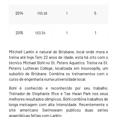
2014
5
1:55.26
1
2015
1
1:53.34
1
Mitchell Larkin é natural de Brisbane, local onde mora e
treina até hoje.Tem 22 anos de idade, está há oito com o
técnico Michael Bohl no St. Peters Aquatics. Treina na St.
Peterrs Lutheran College, localizada em Inooroopilly, um
subúrbio de Brisbane. Combina os treinamentos com o
curso de engenharia numa universidade local.
Bohl é conhecido e reconhecido por seu trabalho.
Treinador de Stephanie Rice e Tae Hwan Park nos seus
melhores resultados olímpicos, Bohl combina trabalhos de
longa metragem com alta intensidade. Recentemente o
site americano Swimswam publicou duas séries
anaeróbicas feitas com Larkin: