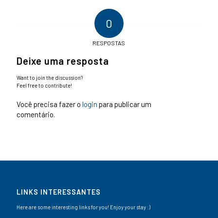
0
RESPOSTAS
Deixe uma resposta
Want to join the discussion?
Feel free to contribute!
Você precisa fazer o
login
para publicar um
comentário.
LINKS INTERESSANTES
Here are some interesting links for you! Enjoy your stay :)