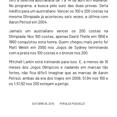
tem a seletiva australiana de 7 a 14 de abril em Adelaide.
No programa, a busca pelo ouro das duas provas. Seria
inédito para um australiano. Vencer os 100 e 200 costas na
mesma Olimpíada já aconteceu seis vezes, a última com
Aaron Peirsol em 2004.
Jamais um australiano vencer os 200 costas na
Olimpíada. Nos 100 costas, apenas David Theile em 1956 e
1960 conquistou esta honra. Quem chegou mais perto foi
Matt Welsh em 2000 nos Jogos de Sydney terminando
com a prata nos 100 costas e o bronze nos 200.
Mitchell Larkin está treinando para isso. E, a menos de 10
meses dos Jogos Olímpicos e nadando em marcas tão
fortes, não fica difícil imaginar que as marcas de Aaron
Peirsol, ambas da era dos trajes em 2009, 51.94 nos 100 e
os 1:51.92 nos 200 estejam a perigo.
/
OUTUBRO 29, 2015
POR
ALEX PUSSIELDI