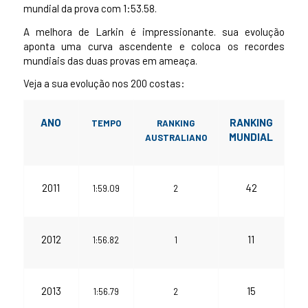
mundial da prova com 1:53.58.
A melhora de Larkin é impressionante. sua evolução
aponta uma curva ascendente e coloca os recordes
mundiais das duas provas em ameaça.
Veja a sua evolução nos 200 costas:
ANO
RANKING
TEMPO
RANKING
MUNDIAL
AUSTRALIANO
2011
42
1:59.09
2
2012
11
1:56.82
1
2013
15
1:56.79
2