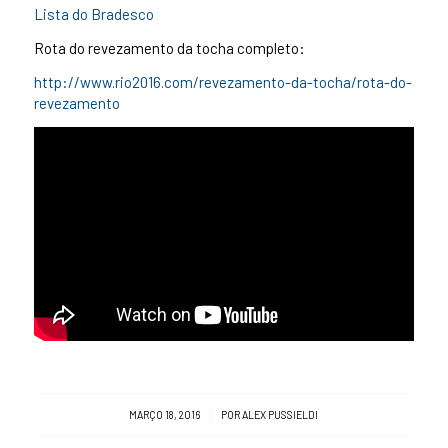
Lista do Bradesco
Rota do revezamento da tocha completo:
http://www.rio2016.com/revezamento-da-tocha/rota-do-
revezamento
/
MARÇO 18, 2016
POR
ALEX PUSSIELDI