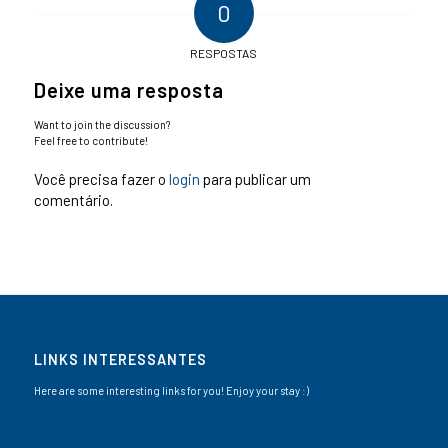
0
RESPOSTAS
Deixe uma resposta
Want to join the discussion?
Feel free to contribute!
Você precisa fazer o
login
para publicar um
comentário.
LINKS INTERESSANTES
Here are some interesting links for you! Enjoy your stay :)