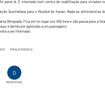
oi parar lá. É internado num centro de reabilitação para viciados n
eção Australiana para o Mundial de Kazan. Nada as eliminatórias d
rta Olimpíada. Fica em 4o lugar nos 400 livre e não passa para a fina
 casa, é detido por agressão a um passageiro.
olta a ser internado.
 2017
POR
ALEX PUSSIELDI
0
RESPOSTAS