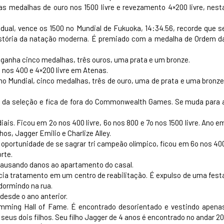
as medalhas de ouro nos 1500 livre e revezamento 4×200 livre, nest
dual, vence os 1500 no Mundial de Fukuoka, 14:34.56, recorde que s
istória da natação moderna. É premiado com a medalha de Ordem d
 ganha cinco medalhas, três ouros, uma prata e um bronze.
a nos 400 e 4×200 livre em Atenas.
mo Mundial, cinco medalhas, três de ouro, uma de prata e uma bronze
a da seleção e fica de fora do Commonwealth Games. Se muda para 
is. Ficou em 2o nos 400 livre, 6o nos 800 e 7o nos 1500 livre. Ano e
os, Jagger Emilio e Charlize Alley.
 oportunidade de se sagrar tri campeão olímpico, ficou em 6o nos 40
rte.
 causando danos ao apartamento do casal.
icia tratamento em um centro de reabilitação. É expulso de uma fest
dormindo na rua.
desde o ano anterior.
mming Hall of Fame. É encontrado desorientado e vestindo apena
us dois filhos. Seu filho Jagger de 4 anos é encontrado no andar 20