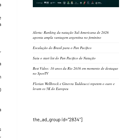
a
e
a
Alerta: Ranking da natação Sul-Americana de 2026
aponta ampla vantagem argentina no feminino
Escalação do Brasil para o Pan Pacífico
,
Saiu o start list do Pan Pacifico de Natação
a
Best Video: 10 anos da Rio 2016 em momento de destaque
no SporTV
m
Florian Wellbrock e Ginevra Taddeucci repetem o ouro e
levam os 5K do Europeu
0
a
the_ad_group id="2834"]
s
,