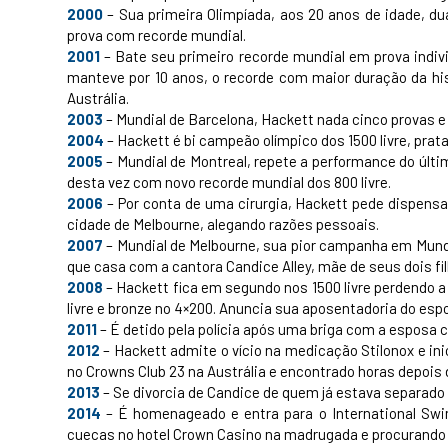
2000
– Sua primeira Olimpíada, aos 20 anos de idade, du
prova com recorde mundial.
2001
– Bate seu primeiro recorde mundial em prova indivi
manteve por 10 anos, o recorde com maior duração da h
Austrália.
2003
– Mundial de Barcelona, Hackett nada cinco provas e
2004
– Hackett é bi campeão olímpico dos 1500 livre, prat
2005
– Mundial de Montreal, repete a performance do últi
desta vez com novo recorde mundial dos 800 livre.
2006
– Por conta de uma cirurgia, Hackett pede dispens
cidade de Melbourne, alegando razões pessoais.
2007
– Mundial de Melbourne, sua pior campanha em Mundia
que casa com a cantora Candice Alley, mãe de seus dois filh
2008
– Hackett fica em segundo nos 1500 livre perdendo a
livre e bronze no 4×200. Anuncia sua aposentadoria do espo
2011
– É detido pela polícia após uma briga com a esposa
2012
– Hackett admite o vício na medicação Stilonox e in
no Crowns Club 23 na Austrália e encontrado horas depois 
2013
– Se divorcia de Candice de quem já estava separado 
2014
– É homenageado e entra para o International Swi
cuecas no hotel Crown Casino na madrugada e procurando se