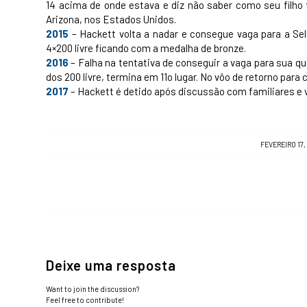
14 acima de onde estava e diz não saber como seu filho f
Arizona, nos Estados Unidos.
2015
– Hackett volta a nadar e consegue vaga para a Sel
4×200 livre ficando com a medalha de bronze.
2016
– Falha na tentativa de conseguir a vaga para sua qua
dos 200 livre, termina em 11o lugar. No vôo de retorno para
2017
– Hackett é detido após discussão com familiares e v
/
FEVEREIRO 17,
Deixe uma resposta
Want to join the discussion?
Feel free to contribute!