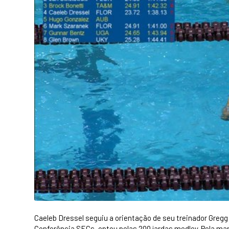
Caeleb Dressel seguiu a orientação de seu treinador Gregg 
Conferência SECs, optou pelas 200 jardas medley. Pela man