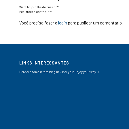
Want to join the discussion?
Feel free to contribute!
Você precisa fazer o
login
para publicar um comentário.
LINKS INTERESSANTES
Here are some interesting links for you! Enjoy your stay :)