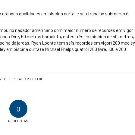
 grandes qualidades em piscina curta, e seu trabalho submerso é
tornou no nadador americano com maior número de recordes em vigor.
nado livre, 50 metros borboleta, estes três em piscina de 50 metros,
piscina de jardas. Ryan Lochte tem seis recordes em vigor (200 medley
ey em piscina curta) e Michael Phelps quatro (200 livre, 100 e 200
 2018
POR
ALEX PUSSIELDI
0
RESPOSTAS