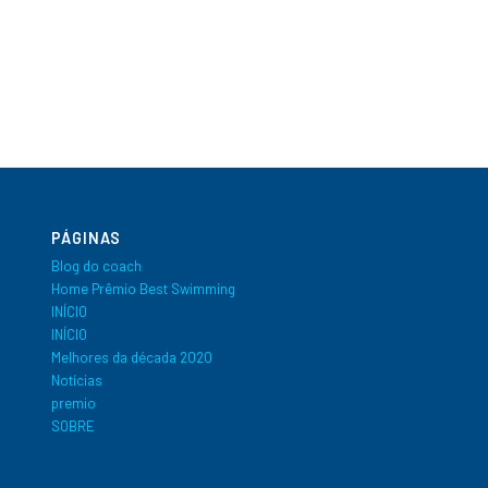
PÁGINAS
Blog do coach
Home Prêmio Best Swimming
INÍCIO
INÍCIO
Melhores da década 2020
Notícias
premio
SOBRE