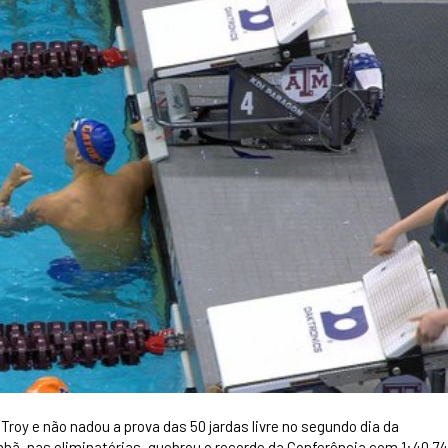
Troy e não nadou a prova das 50 jardas livre no segundo dia da
hã, nas eliminatórias, quebrou o recorde da Conferência com 1:40.74