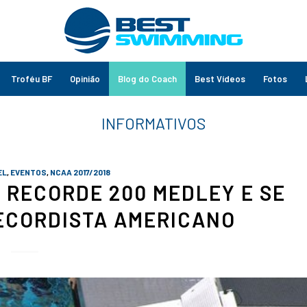
Troféu BF
Opinião
Blog do Coach
Best Vídeos
Fotos
EL
,
EVENTOS
,
NCAA 2017/2018
 RECORDE 200 MEDLEY E SE
ECORDISTA AMERICANO