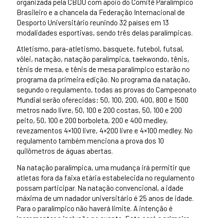
organizada pela CBDU com apoio do Comitê Paralímpico
Brasileiro e a chancela da Federação Internacional de
Desporto Universitário reunindo 32 países em 13
modalidades esportivas, sendo três delas paralímpicas.
Atletismo, para-atletismo, basquete, futebol, futsal,
vôlei, natação, natação paralímpica, taekwondo, tênis,
tênis de mesa, e tênis de mesa paralímpico estarão no
programa da primeira edição. No programa da natação,
segundo o regulamento, todas as provas do Campeonato
Mundial serão oferecidas: 50, 100, 200, 400, 800 e 1500
metros nado livre, 50, 100 e 200 costas, 50, 100 e 200
peito, 50, 100 e 200 borboleta, 200 e 400 medley,
revezamentos 4×100 livre, 4×200 livre e 4×100 medley. No
regulamento também menciona a prova dos 10
quilômetros de águas abertas.
Na natação paralímpica, uma mudança irá permitir que
atletas fora da faixa etária estabelecida no regulamento
possam participar. Na natação convencional, a idade
máxima de um nadador universitário é 25 anos de idade.
Para o paralímpico não haverá limite. A intenção é