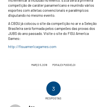
incrementar a inclusão no evento. Esta será a primeira
competição de caráter panamericano e reunindo vários
esportes com atletas convencionais e paralímpicos
disputando no mesmo evento.
A CBDU já colocou o site da competição no ar e a Seleção
Brasileira será formada pelos campeões das provas dos
JUBS do ano passado. Visite o site do FISU America
Games:
http://fisuamericagames.com
/
MARÇO 5, 2018
POR
ALEX PUSSIELDI
3
RESPOSTAS
Ana