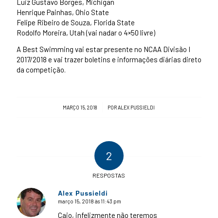
Luiz Gustavo Borges, Michigan
Henrique Painhas, Ohio State
Felipe Ribeiro de Souza, Florida State
Rodolfo Moreira, Utah (vai nadar o 4×50 livre)
A Best Swimming vai estar presente no NCAA Divisão I
2017/2018 e vai trazer boletins e informações diárias direto
da competição.
/
MARÇO 15, 2018
POR
ALEX PUSSIELDI
2
RESPOSTAS
Alex Pussieldi
março 15, 2018 às 11:43 pm
says:
Caio, infelizmente não teremos