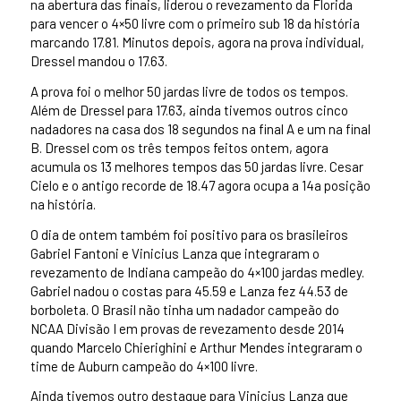
na abertura das finais, liderou o revezamento da Florida
para vencer o 4×50 livre com o primeiro sub 18 da história
marcando 17.81. Minutos depois, agora na prova individual,
Dressel mandou o 17.63.
A prova foi o melhor 50 jardas livre de todos os tempos.
Além de Dressel para 17.63, ainda tivemos outros cinco
nadadores na casa dos 18 segundos na final A e um na final
B. Dressel com os três tempos feitos ontem, agora
acumula os 13 melhores tempos das 50 jardas livre. Cesar
Cielo e o antigo recorde de 18.47 agora ocupa a 14a posição
na história.
O dia de ontem também foi positivo para os brasileiros
Gabriel Fantoni e Vinicius Lanza que integraram o
revezamento de Indiana campeão do 4×100 jardas medley.
Gabriel nadou o costas para 45.59 e Lanza fez 44.53 de
borboleta. O Brasil não tinha um nadador campeão do
NCAA Divisão I em provas de revezamento desde 2014
quando Marcelo Chierighini e Arthur Mendes integraram o
time de Auburn campeão do 4×100 livre.
Ainda tivemos outro destaque para Vinicius Lanza que