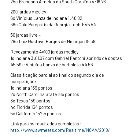
25o Brandonn Almeida da South Carolina 4:16.76
200 jardas medley –
6o Vinicius Lanza de Indiana 1:40.82
36o Caio Pumputis da Georgia Tech 1:45.54
50 jardas livre –
28o Luiz Gustavo Borges de Michigan 19.39
Revezamento 4×100 jardas medley –
1o Indiana 3:01.07 com Gabriel Fantoni abrindo de costas
45.59 e Vinicius Lanza de borboleta 44.53
Classificação parcial ao final do segundo dia de
competição:
1o Indiana 169 pontos
2o North Carolina State 165 pontos
3o Texas 159 pontos
4o Florida 154 pontos
5o California 152,5 pontos
Link para os resultados completos:
http://www.swmeets.com/Realtime/NCAA/2018/