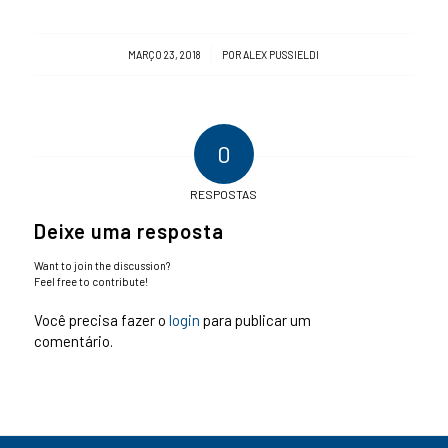
/
MARÇO 23, 2018
POR
ALEX PUSSIELDI
0
RESPOSTAS
Deixe uma resposta
Want to join the discussion?
Feel free to contribute!
Você precisa fazer o
login
para publicar um
comentário.