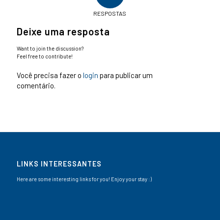
RESPOSTAS
Deixe uma resposta
Want to join the discussion?
Feel free to contribute!
Você precisa fazer o
login
para publicar um
comentário.
LINKS INTERESSANTES
Here are some interesting links for you! Enjoy your stay :)