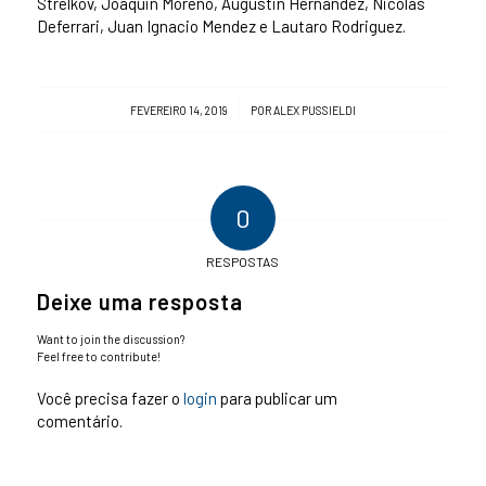
Strelkov, Joaquin Moreno, Augustin Hernandez, Nicolas
Deferrari, Juan Ignacio Mendez e Lautaro Rodriguez.
/
FEVEREIRO 14, 2019
POR
ALEX PUSSIELDI
0
RESPOSTAS
Deixe uma resposta
Want to join the discussion?
Feel free to contribute!
Você precisa fazer o
login
para publicar um
comentário.