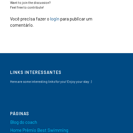
Want to join the discussion?
Feel free to contribute!
Você precisa fazer o
login
para publicar um
comentário.
LINKS INTERESSANTES
Here are some interesting links for you! Enjoy your stay :)
PÁGINAS
Blog do coach
Home Prêmio Best Swimming