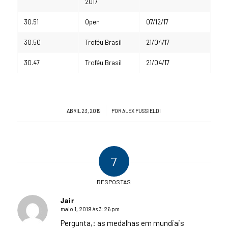
2017
30.51
Open
07/12/17
30.50
Troféu Brasil
21/04/17
30.47
Troféu Brasil
21/04/17
/
ABRIL 23, 2019
POR
ALEX PUSSIELDI
7
RESPOSTAS
Jair
maio 1, 2019 às 3:26 pm
says:
Pergunta,: as medalhas em mundiais