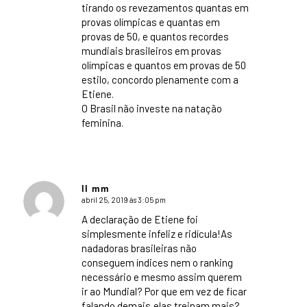
tirando os revezamentos quantas em
provas olímpicas e quantas em
provas de 50, e quantos recordes
mundiais brasileiros em provas
olímpicas e quantos em provas de 50
estilo, concordo plenamente com a
Etiene.
O Brasil não investe na natação
feminina.
ll mm
abril 25, 2019 às 3:05 pm
says:
A declaração de Etiene foi
simplesmente infeliz e ridícula!As
nadadoras brasileiras não
conseguem índices nem o ranking
necessário e mesmo assim querem
ir ao Mundial? Por que em vez de ficar
falando demais,elas treinam mais?