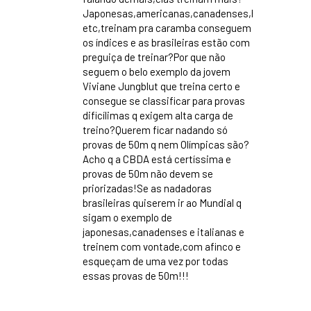
Japonesas,americanas,canadenses,holandesas,it
etc,treinam pra caramba conseguem
os índices e as brasileiras estão com
preguiça de treinar?Por que não
seguem o belo exemplo da jovem
Viviane Jungblut que treina certo e
consegue se classificar para provas
dificílimas q exigem alta carga de
treino?Querem ficar nadando só
provas de 50m q nem Olímpicas são?
Acho q a CBDA está certíssima e
provas de 50m não devem se
priorizadas!Se as nadadoras
brasileiras quiserem ir ao Mundial q
sigam o exemplo de
japonesas,canadenses e italianas e
treinem com vontade,com afinco e
esqueçam de uma vez por todas
essas provas de 50m!!!