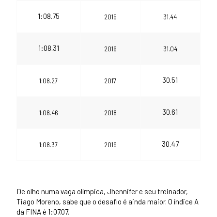
1:08.75
2015
31.44
1:08.31
2016
31.04
30.51
1:08.27
2017
30.61
1:08.46
2018
30.47
1:08.37
2019
De olho numa vaga olímpica, Jhennifer e seu treinador,
Tiago Moreno, sabe que o desafio é ainda maior. O índice A
da FINA é 1:07.07.