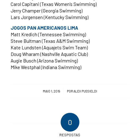
Carol Capitani (Texas Women’s Swimming)
Jerry Champer (Georgia Swimming)
Lars Jorgensen (Kentucky Swimming)
JOGOS PAN AMERICANOS LIMA
Matt Kredich (Tennessee Swimming)
Steve Bultman (Texas A&M Swimming)
Kate Lundsten (Aquajets Swim Team)
Doug Wharam (Nashville Aquatic Club)
Augie Busch (Arizona Swimming)
Mike Westphal (Indiana Swimming)
/
MAIO 1, 2019
POR
ALEX PUSSIELDI
0
RESPOSTAS