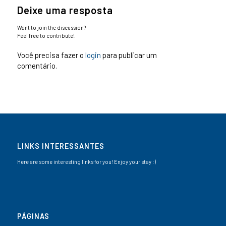
Deixe uma resposta
Want to join the discussion?
Feel free to contribute!
Você precisa fazer o
login
para publicar um
comentário.
LINKS INTERESSANTES
Here are some interesting links for you! Enjoy your stay :)
PÁGINAS