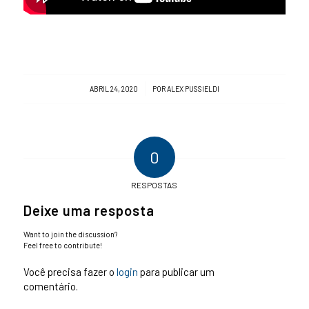
/
ABRIL 24, 2020
POR
ALEX PUSSIELDI
0
RESPOSTAS
Deixe uma resposta
Want to join the discussion?
Feel free to contribute!
Você precisa fazer o
login
para publicar um
comentário.