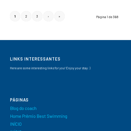
1
2
3
›
»
Página 1 de 368
LINKS INTERESSANTES
Here are some interesting links for you! Enjoy your stay :)
PÁGINAS
Blog do coach
Home Prêmio Best Swimming
INÍCIO