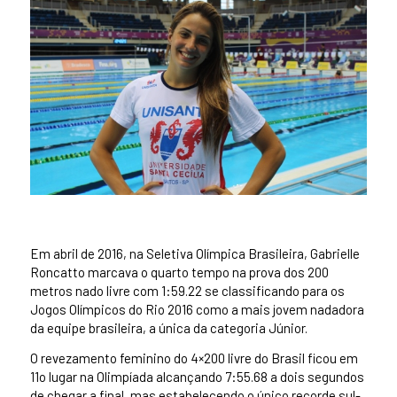
Em abril de 2016, na Seletiva Olímpica Brasileira, Gabrielle
Roncatto marcava o quarto tempo na prova dos 200
metros nado livre com 1:59.22 se classificando para os
Jogos Olímpicos do Rio 2016 como a mais jovem nadadora
da equipe brasileira, a única da categoria Júnior.
O revezamento feminino do 4×200 livre do Brasil ficou em
11o lugar na Olimpíada alcançando 7:55.68 a dois segundos
de chegar a final, mas estabelecendo o único recorde sul-