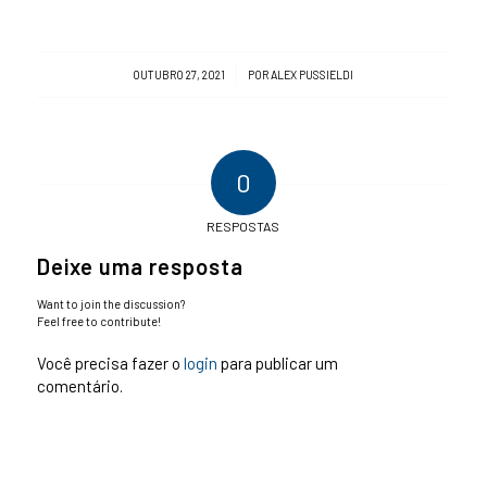
/
OUTUBRO 27, 2021
POR
ALEX PUSSIELDI
0
RESPOSTAS
Deixe uma resposta
Want to join the discussion?
Feel free to contribute!
Você precisa fazer o
login
para publicar um
comentário.