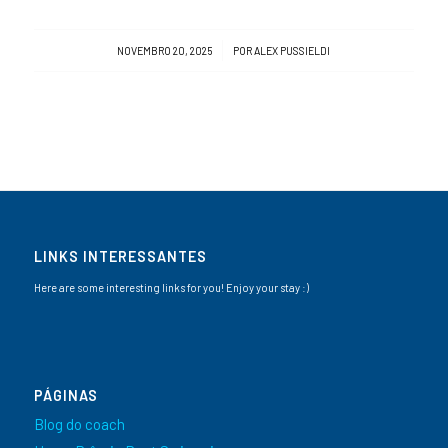
/
NOVEMBRO 20, 2025
POR
ALEX PUSSIELDI
LINKS INTERESSANTES
Here are some interesting links for you! Enjoy your stay :)
PÁGINAS
Blog do coach