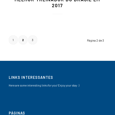
2017
1
2
3
Página 2 de 3
LINKS INTERESSANTES
Here are some interesting links for you! Enjoy your stay :)
PÁGINAS