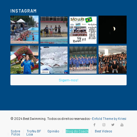
INSTAGRAM
Sigam-nos!
© 2024 Best Swimming. Todos os direitos reservados -
Enfold Theme by Kriesi
Sobre
Troféu BF
Opinião
Blog do Coach
Best Vídeos
Fotos
Loja