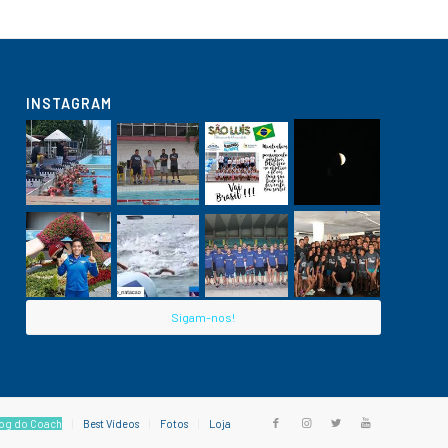
INSTAGRAM
Sigam-nos!
og do Coach
Best Vídeos
Fotos
Loja