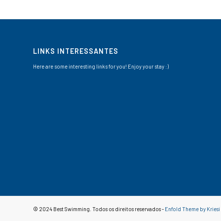
LINKS INTERESSANTES
Here are some interesting links for you! Enjoy your stay :)
© 2024 Best Swimming. Todos os direitos reservados -
Enfold Theme by Kriesi