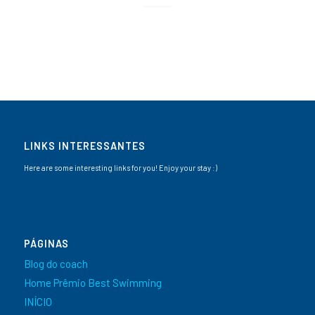
LINKS INTERESSANTES
Here are some interesting links for you! Enjoy your stay :)
PÁGINAS
Blog do coach
Home Prêmio Best Swimming
INÍCIO