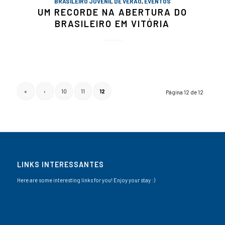
BRASILEIRO JUVENIL DE VERÃO
,
EVENTOS
UM RECORDE NA ABERTURA DO
BRASILEIRO EM VITÓRIA
«
‹
10
11
12
Página 12 de 12
LINKS INTERESSANTES
Here are some interesting links for you! Enjoy your stay :)