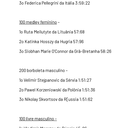
3o Federica Pellegrini da Itália 3:59:22
100 medley feminino
–
1o Ruta Meilutyte da Lituânia 57:68
2o Katinka Hosszy da Hugria 57:96
3o Siobhan Marie O’Connor da Grã-Bretanha 58:26
200 borboleta masculino –
1o Velimir Stejpanovic da Sérvia 1:51:27
2o Pawel Korzeniowski da Polônia 1:51:36
3o Nikolay Skvortsov da R[ussia 1:51:62
100 livre masculino –