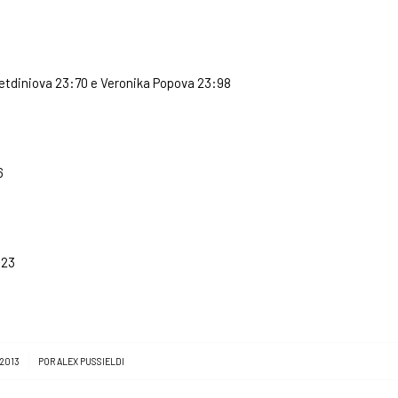
retdiniova 23:70 e Veronika Popova 23:98
6
 23
 2013
POR
ALEX PUSSIELDI