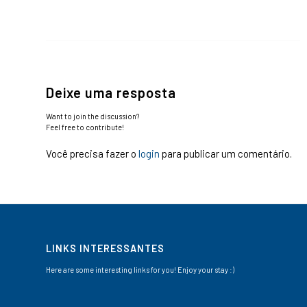
Deixe uma resposta
Want to join the discussion?
Feel free to contribute!
Você precisa fazer o
login
para publicar um comentário.
LINKS INTERESSANTES
Here are some interesting links for you! Enjoy your stay :)