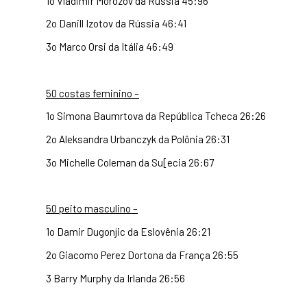
1o Vladimir Morozov da Rússia 45:96
2o Danill Izotov da Rússia 46:41
3o Marco Orsi da Itália 46:49
50 costas feminino –
1o Simona Baumrtova da República Tcheca 26:26
2o Aleksandra Urbanczyk da Polônia 26:31
3o Michelle Coleman da Su[ecia 26:67
50 peito masculino –
1o Damir Dugonjic da Eslovênia 26:21
2o Giacomo Perez Dortona da França 26:55
3 Barry Murphy da Irlanda 26:56