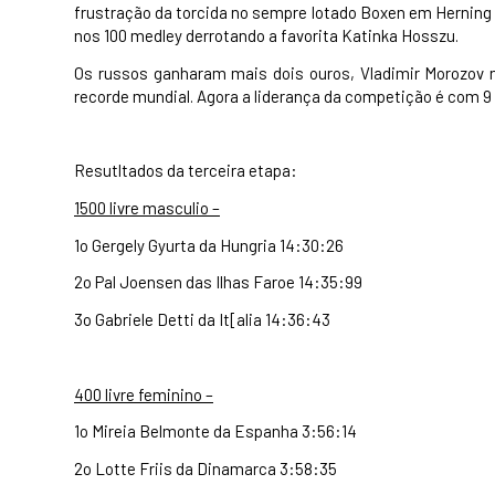
frustração da torcida no sempre lotado Boxen em Herning n
nos 100 medley derrotando a favorita Katinka Hosszu.
Os russos ganharam mais dois ouros, Vladimir Morozov no
recorde mundial. Agora a liderança da competição é com 9
Resutltados da terceira etapa:
1500 livre masculio –
1o Gergely Gyurta da Hungria 14:30:26
2o Pal Joensen das Ilhas Faroe 14:35:99
3o Gabriele Detti da It[alia 14:36:43
400 livre feminino –
1o Mireia Belmonte da Espanha 3:56:14
2o Lotte Friis da Dinamarca 3:58:35