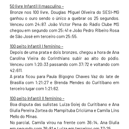
50 livre Infantil II masculino –
Bronze nos 100 livre, Douglas Miguel Oliveira do SESI-MG
ganhou o ouro sendo o único a quebrar os 25 segundos.
Venceu com 24:87. João Victor Pena do Rádio Clube MS
chegou em segundo com 25:41 e João Pedro Ribeiro Rosa
de São José em terceiro com 25:55.
100 peito Infantil I feminino –
Depois de uma prata e dois bronzes, chegou a hora de Ana
Carolina Vieira do Corinthians subir ao alto do pódio.
Venceu com 1:20:33 passando com 37:72 e voltando com
42:611.
A prata ficou para Paula Bigogno Chaves Vaz do Iate de
Brasília com 1:21:27 e Brenda Mendes do Curitibano em
terceiro lugar com 1:21:62.
100 peito Infantil II feminino –
Boa disputa das sulistas Luiza Goiej do Curitibano e Ana
Giulia Pereira Zortea do Mampituba Criciúma e Camila Lins
Mello do Minas.
No parcial, Camila virou na frente com 36:14, Ana Giulia
em segundo com 36:81 e Luiza em terceiroc om 37:25.