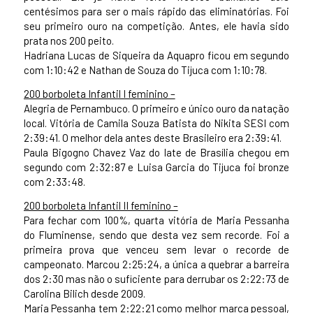
centésimos para ser o mais rápido das eliminatórias. Foi
seu primeiro ouro na competição. Antes, ele havia sido
prata nos 200 peito.
Hadriana Lucas de Siqueira da Aquapro ficou em segundo
com 1:10:42 e Nathan de Souza do Tijuca com 1:10:78.
200 borboleta Infantil I feminino –
Alegria de Pernambuco. O primeiro e único ouro da natação
local. Vitória de Camila Souza Batista do Nikita SESI com
2:39:41. O melhor dela antes deste Brasileiro era 2:39:41.
Paula Bigogno Chavez Vaz do Iate de Brasília chegou em
segundo com 2:32:87 e Luisa Garcia do Tijuca foi bronze
com 2:33:48.
200 borboleta Infantil II feminino –
Para fechar com 100%, quarta vitória de Maria Pessanha
do Fluminense, sendo que desta vez sem recorde. Foi a
primeira prova que venceu sem levar o recorde de
campeonato. Marcou 2:25:24, a única a quebrar a barreira
dos 2:30 mas não o suficiente para derrubar os 2:22:73 de
Carolina Bilich desde 2009.
Maria Pessanha tem 2:22:21 como melhor marca pessoal,