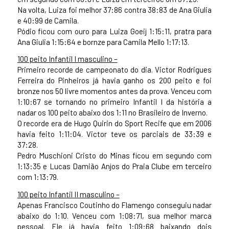
Na volta, Luiza foi melhor 37:86 contra 38:83 de Ana Giulia
e 40:99 de Camila.
Pódio ficou com ouro para Luiza Goeij 1:15:11, pratra para
Ana Giulia 1:15:64 e bornze para Camila Mello 1:17:13.
100 peito Infantil I masculino –
Primeiro recorde de campeonato do dia. Victor Rodrigues
Ferreira do Pinheiros já havia ganho os 200 peito e foi
bronze nos 50 livre momentos antes da prova. Venceu com
1:10:67 se tornando no primeiro Infantil I da história a
nadar os 100 peito abaixo dos 1:11 no Brasileiro de Inverno.
O recorde era de Hugo Quirin do Sport Recife que em 2006
havia feito 1:11:04. Victor teve os parciais de 33:39 e
37:28.
Pedro Muschioni Cristo do Minas ficou em segundo com
1:13:35 e Lucas Damião Anjos do Praia Clube em terceiro
com 1:13:79.
100 peito Infantil II masculino –
Apenas Francisco Coutinho do Flamengo conseguiu nadar
abaixo do 1:10. Venceu com 1:08:71, sua melhor marca
pessoal. Ele já havia feito 1:09:68 baixando dois