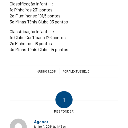
Classificação Infantil I:
1o Pinheiros 231 pontos
2o Fluminense 101,5 pontos
3o Minas Tênis Clube 93 pontos
Classificação Infantil II:
1o Clube Curitibano 126 pontos
2o Pinheiros 98 pontos
3o Minas Tênis Clube 94 pontos
/
JUNHO 1, 2014
POR
ALEX PUSSIELDI
1
RESPONDER
Agenor
junho 4, 2014 às 1:43 pm