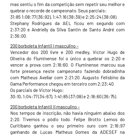
mas sentiu o fim da competição sem repetir seu melhor e
quebrar o recorde de campeonato. Seus parciais:
31:85 1:08:77 (36:92), 1:47:16 (38:39) e 2:25:24 (38:08).
Stephany Rodrigues da AEL ficou em segundo com
2:37:20 e Andrielly da Silva Santin de Santo André com
2:36:00.
200 borboleta Infantil I masculino –
Vencedor dos 200 livre e 200 medley, Victor Hugo de
Oliveira do Fluminense foi o único a quebrar os 2:20 e
vencer a prova com 2:18:60. O Fluminense marcou sua
forte presença neste campeonato fazendo dobradinha
com Matheus Avellar com 2:21:20. Augusto Felisbino da
Gama Performance chegou em terceiro com 2:23:40.
Os parciais de Victor Hugo:
30:10, 1:04:77 (34:67), 1:41:85 (37:08) e 2:18:60 (36:75).
200 borboleta Infantil II masculino –
Nos tempos de inscrição, não havia ninguém abaixo dos
2:20. Tivemos o pódio todo. Felipe Brotto Lemos do
Curitibano ganhou o seu primeiro ouro com 2:16:97
ganhando de Lucas Matheus Gomes da ADESEF na