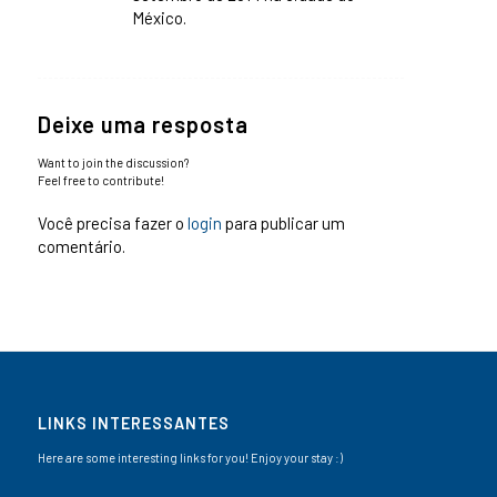
México.
Deixe uma resposta
Want to join the discussion?
Feel free to contribute!
Você precisa fazer o
login
para publicar um
comentário.
LINKS INTERESSANTES
Here are some interesting links for you! Enjoy your stay :)