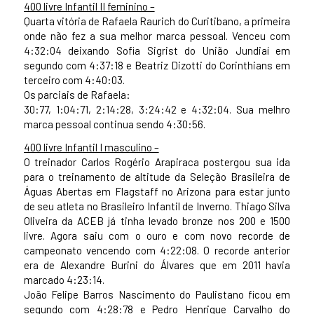
400 livre Infantil II feminino –
Quarta vitória de Rafaela Raurich do Curitibano, a primeira
onde não fez a sua melhor marca pessoal. Venceu com
4:32:04 deixando Sofia Sigrist do União Jundiaí em
segundo com 4:37:18 e Beatriz Dizotti do Corinthians em
terceiro com 4:40:03.
Os parciais de Rafaela:
30:77, 1:04:71, 2:14:28, 3:24:42 e 4:32:04. Sua melhro
marca pessoal continua sendo 4:30:56.
400 livre Infantil I masculino –
O treinador Carlos Rogério Arapiraca postergou sua ida
para o treinamento de altitude da Seleção Brasileira de
Águas Abertas em Flagstaff no Arizona para estar junto
de seu atleta no Brasileiro Infantil de Inverno. Thiago Silva
Oliveira da ACEB já tinha levado bronze nos 200 e 1500
livre. Agora saiu com o ouro e com novo recorde de
campeonato vencendo com 4:22:08. O recorde anterior
era de Alexandre Burini do Álvares que em 2011 havia
marcado 4:23:14.
João Felipe Barros Nascimento do Paulistano ficou em
segundo com 4:28:78 e Pedro Henrique Carvalho do