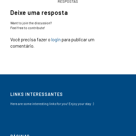
RESPOSTAS
Deixe uma resposta
Want to join the discussion?
Feel free to contribute!
Você precisa fazer o
login
para publicar um
comentário.
LINKS INTERESSANTES
Here are some interesting links for you! Enjoy your stay :)