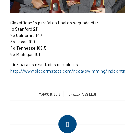
Classificação parcial ao final do segundo dia:
1o Stanford 211
2o California 147
3o Texas 109
4o Tennesse 108,5
5o Michigan 101
Link para os resultados completos:
http://www.sidearmstats.com/ncaa/swimming/index.htm
/
MARÇO 16, 2018
POR
ALEX PUSSIELDI
0