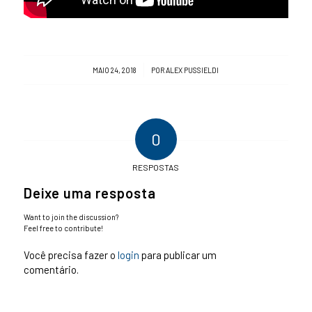
/
MAIO 24, 2018
POR
ALEX PUSSIELDI
0
RESPOSTAS
Deixe uma resposta
Want to join the discussion?
Feel free to contribute!
Você precisa fazer o
login
para publicar um
comentário.