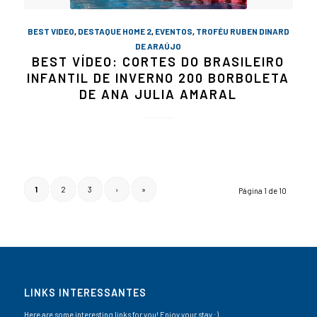
BEST VIDEO
,
DESTAQUE HOME 2
,
EVENTOS
,
TROFÉU RUBEN DINARD
DE ARAÚJO
BEST VÍDEO: CORTES DO BRASILEIRO
INFANTIL DE INVERNO 200 BORBOLETA
DE ANA JULIA AMARAL
1
2
3
›
»
Página 1 de 10
LINKS INTERESSANTES
Here are some interesting links for you! Enjoy your stay :)