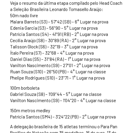
Veja o resumo da última etapa compilado pelo Head Coach
a Seleção Brasileira Leonardo Tomasello Araújo:
50m nado livre
Maiara Barreto (S3) – 57″42 (SB) – 6° Lugar na prova
Edenia Garcia (S3) – 56″90 – 5° Lugar na prova
Patrícia Santos (S4) – 41″91 (RB) – 2° Lugar na prova
Cecília Araújo (S8) – 30″89 (RA) – 2° Lugar na prova
Talisson Glock (S6) – 32″19 – 3° Lugar na prova
Ítalo Pereira (S7) – 32″68 – 4° Lugar na prova
Daniel Dias (S5) – 31″84 (RA) – 1° Lugar na prova
Vanilton Nascimento (S9) – 27″01 – 2° Lugar na prova
Ruan Souza (S10) – 26″50 (PB) – 4° Lugar na classe
Phelipe Rodrigues (S10) – 23″71 – 1° Lugar na prova
100m borboleta
Gabriel Souza (S8) – 1’09″44 – 5° Lugar na classe
Vanilton Nascimento (S9) – 1’04″20 – 4° Lugar na classe
150m metros medley
Patrícia Santos (SM4) – 3’24″22 (PB) – 2° Lugar na prova
A delegação brasileira de 15 atletas terminou o Para Pan
Pacífico de Natação com 35 medalhas, 16 de ouro, 13 de