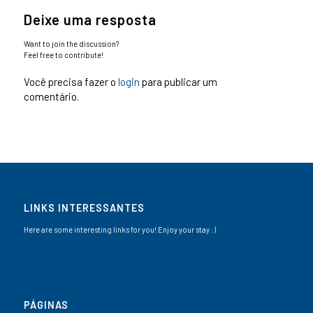
Deixe uma resposta
Want to join the discussion?
Feel free to contribute!
Você precisa fazer o
login
para publicar um
comentário.
LINKS INTERESSANTES
Here are some interesting links for you! Enjoy your stay :)
PÁGINAS