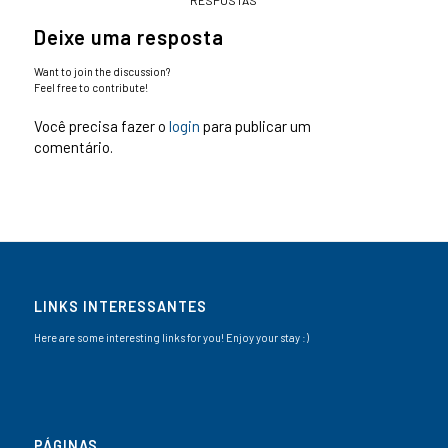
RESPOSTAS
Deixe uma resposta
Want to join the discussion?
Feel free to contribute!
Você precisa fazer o
login
para publicar um
comentário.
LINKS INTERESSANTES
Here are some interesting links for you! Enjoy your stay :)
PÁGINAS