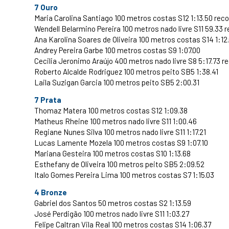
7 Ouro
Maria Carolina Santiago 100 metros costas S12 1:13.50 re
Wendell Belarmino Pereira 100 metros nado livre S11 59.33
Ana Karolina Soares de Oliveira 100 metros costas S14 1:12
Andrey Pereira Garbe 100 metros costas S9 1:07.00
Cecilia Jeronimo Araújo 400 metros nado livre S8 5:17.73
Roberto Alcalde Rodriguez 100 metros peito SB5 1:38.41
Laila Suzigan Garcia 100 metros peito SB5 2:00.31
7 Prata
Thomaz Matera 100 metros costas S12 1:09.38
Matheus Rheine 100 metros nado livre S11 1:00.46
Regiane Nunes Silva 100 metros nado livre S11 1:17.21
Lucas Lamente Mozela 100 metros costas S9 1:07.10
Mariana Gesteira 100 metros costas S10 1:13.68
Esthefany de Oliveira 100 metros peito SB5 2:09.52
Italo Gomes Pereira Lima 100 metros costas S7 1:15.03
4 Bronze
Gabriel dos Santos 50 metros costas S2 1:13.59
José Perdigão 100 metros nado livre S11 1:03.27
Felipe Caltran Vila Real 100 metros costas S14 1:06.37