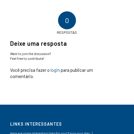
0
RESPOSTAS
Deixe uma resposta
Want to join the discussion?
Feel free to contribute!
Você precisa fazer o
login
para publicar um
comentário.
LINKS INTERESSANTES
Here are some interesting links for you! Enjoy your stay :)