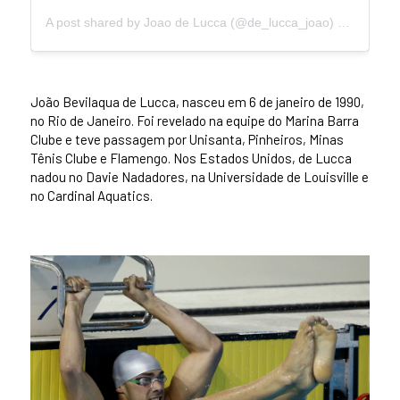
A post shared by
Joao de Lucca
(@de_lucca_joao) on
Sep 11,
João Bevilaqua de Lucca, nasceu em 6 de janeiro de 1990,
no Rio de Janeiro. Foi revelado na equipe do Marina Barra
Clube e teve passagem por Unisanta, Pinheiros, Minas
Tênis Clube e Flamengo. Nos Estados Unidos, de Lucca
nadou no Davie Nadadores, na Universidade de Louisville e
no Cardinal Aquatics.