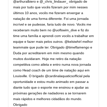
@arthuralbiero e @_chris_lindauer_ obrigado de
mais por tudo que vocês fizeram por mim nesses
últimos 10 anos, vocês me fizeram enxergar a
natação de uma forma diferente. Foi uma jornada
incrível e se pudesse, faria tudo de novo. Vocês me
receberam muito bem no @uoflswim_dive e fiz do
time uma família e aprendi com vocês a trabalhar em
equipe e fazer mais pelos outros. @kelsiwhirl melhor
teammate que pude ter. Obrigado @timeflamengo e
Duda por acreditarem em mim mesmo quando
muitos duvidaram. Hoje me retiro da natação
competitiva como atleta e entro numa nova jornada
como Head coach de um time de natação aqui em
Louisville. O brigado @cardinalaquaticsofficial pela
oportunidade e estou muito animado em passar a
diante tudo que o esporte me ensinou e ajudar as
próximas gerações de nadadores a se tornarem
mais rápidos e melhores cidadãos do mundo.
Obrigado