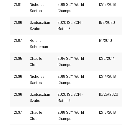
21.81
Nicholas
2018 SCM World
12/15/2018
Santos
Champs
21.86
Szebasztian
2020 ISL SCM –
11/2/2020
Szabo
Match 6
21.87
Roland
1/1/2010
Schoeman
21.95
Chad le
2014 SCM World
12/6/2014
Clos
Champs
21.96
Nicholas
2018 SCM World
12/14/2018
Santos
Champs
21.96
Szebasztian
2020 ISL SCM –
10/25/2020
Szabo
Match 3
21.97
Chad le
2018 SCM World
12/15/2018
Clos
Champs