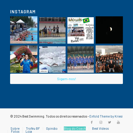
INSTAGRAM
Sigam-nos!
© 2024 Best Swimming. Todos os direitos reservados -
Enfold Theme by Kriesi
Sobre
Troféu BF
Opinião
Blog do Coach
Best Vídeos
Fotos
Loja