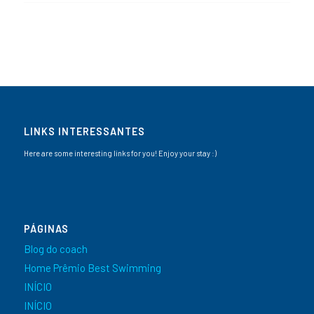
LINKS INTERESSANTES
Here are some interesting links for you! Enjoy your stay :)
PÁGINAS
Blog do coach
Home Prêmio Best Swimming
INÍCIO
INÍCIO