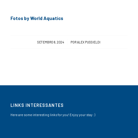
Fotos by World Aquatics
/
SETEMBRO 8, 2024
POR
ALEX PUSSIELDI
LINKS INTERESSANTES
Here are some interesting links for you! Enjoy your stay :)