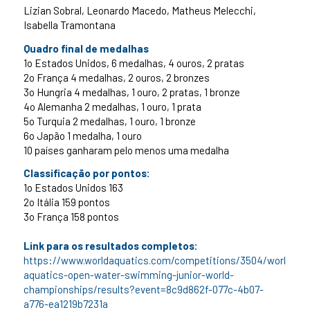
Lizian Sobral, Leonardo Macedo, Matheus Melecchi,
Isabella Tramontana
Quadro final de medalhas
1o Estados Unidos, 6 medalhas, 4 ouros, 2 pratas
2o França 4 medalhas, 2 ouros, 2 bronzes
3o Hungria 4 medalhas, 1 ouro, 2 pratas, 1 bronze
4o Alemanha 2 medalhas, 1 ouro, 1 prata
5o Turquia 2 medalhas, 1 ouro, 1 bronze
6o Japão 1 medalha, 1 ouro
10 países ganharam pelo menos uma medalha
Classificação por pontos:
1o Estados Unidos 163
2o Itália 159 pontos
3o França 158 pontos
Link para os resultados completos:
https://www.worldaquatics.com/competitions/3504/world-
aquatics-open-water-swimming-junior-world-
championships/results?event=8c9d862f-077c-4b07-
a776-ea1219b7231a