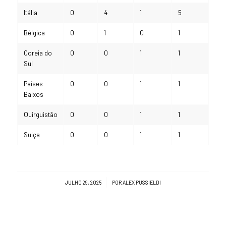
Itália
0
4
1
5
Bélgica
0
1
0
1
Coreia do
0
0
1
1
Sul
Países
0
0
1
1
Baixos
Quirguistão
0
0
1
1
Suiça
0
0
1
1
/
JULHO 29, 2025
POR
ALEX PUSSIELDI