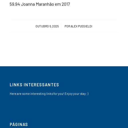
59.94 Joanna Maranhão em 2017
/
OUTUBRO 6, 2025
POR
ALEX PUSSIELDI
LINKS INTERESSANTES
Here are some interesting links for you! Enjoy your stay :)
PÁGINAS