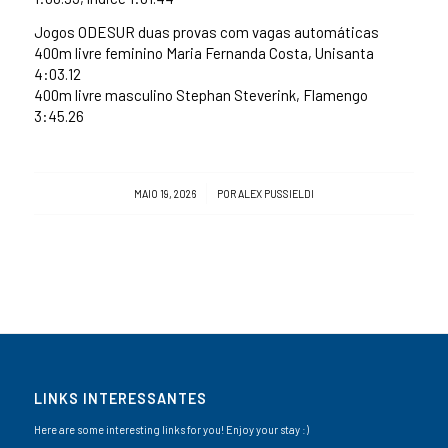
Jogos ODESUR duas provas com vagas automáticas
400m livre feminino Maria Fernanda Costa, Unisanta
4:03.12
400m livre masculino Stephan Steverink, Flamengo
3:45.26
/
MAIO 19, 2026
POR
ALEX PUSSIELDI
LINKS INTERESSANTES
Here are some interesting links for you! Enjoy your stay :)