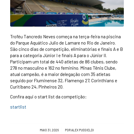
Troféu Tancredo Neves começa na terça-feira na piscina
do Parque Aquático Julio de Lamare no Rio de Janeiro.
São cinco dias de competição, eliminatórias e finais A e B
para a categoria Júnior I e finais A para o Júnior II.
Participam um total de 440 atletas de 86 clubes, sendo
278 no masculino e 162 no feminino. Minas Tênis Clube,
atual campeão, é a maior delegação com 35 atletas
seguido por Fluminense 32, Flamengo 27, Corinthians e
Curitibano 24, Pinheiros 20.
Confira aqui o start list da competição:
startlist
/
MAIO 31, 2026
POR
ALEX PUSSIELDI