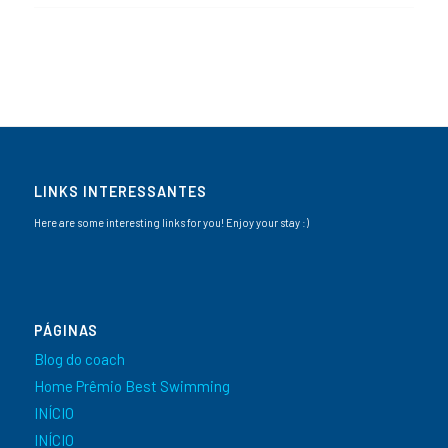
LINKS INTERESSANTES
Here are some interesting links for you! Enjoy your stay :)
PÁGINAS
Blog do coach
Home Prêmio Best Swimming
INÍCIO
INÍCIO