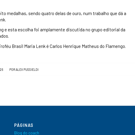
oito medalhas, sendo quatro delas de ouro, num trabalho que dá a
enk.
g e esta escolha foi amplamente discutida no grupo editorial da
ados.
oféu Brasil Maria Lenk é Carlos Henrique Matheus do Flamengo.
26
POR
ALEX PUSSIELDI
PÁGINAS
Blog do coach