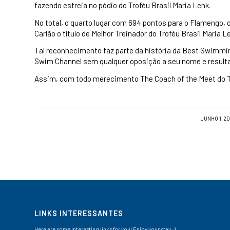
fazendo estreia no pódio do Troféu Brasil Maria Lenk.
No total, o quarto lugar com 694 pontos para o Flamengo, 
Carlão o título de Melhor Treinador do Troféu Brasil Maria L
Tal reconhecimento faz parte da história da Best Swimmin
Swim Channel sem qualquer oposição a seu nome e result
Assim, com todo merecimento The Coach of the Meet do Tr
/
JUNHO 1, 20
LINKS INTERESSANTES
Here are some interesting links for you! Enjoy your stay :)