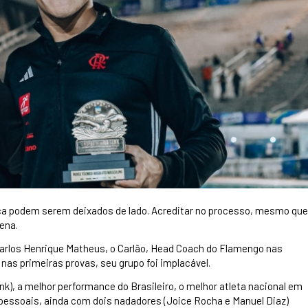
nca podem serem deixados de lado. Acreditar no processo, mesmo que
pena.
 Carlos Henrique Matheus, o Carlão, Head Coach do Flamengo nas
 nas primeiras provas, seu grupo foi implacável.
k), a melhor performance do Brasileiro, o melhor atleta nacional em
essoais, ainda com dois nadadores (Joice Rocha e Manuel Diaz)