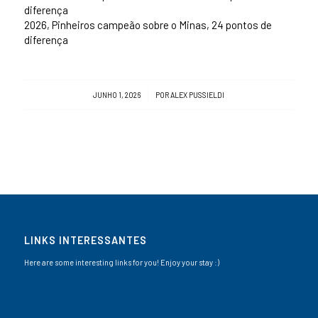
diferença
2026, Pinheiros campeão sobre o Minas, 24 pontos de
diferença
/
JUNHO 1, 2026
POR
ALEX PUSSIELDI
LINKS INTERESSANTES
Here are some interesting links for you! Enjoy your stay :)