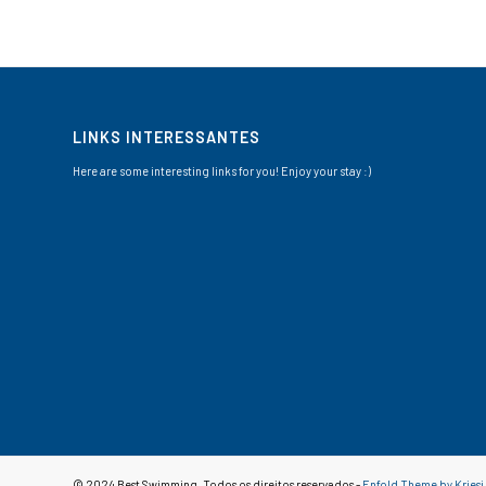
LINKS INTERESSANTES
Here are some interesting links for you! Enjoy your stay :)
© 2024 Best Swimming. Todos os direitos reservados -
Enfold Theme by Kriesi