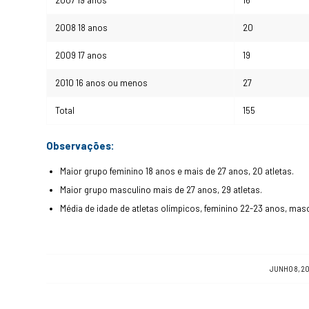
2007 19 anos
16
2008 18 anos
20
2009 17 anos
19
2010 16 anos ou menos
27
Total
155
Observações:
Maior grupo feminino 18 anos e mais de 27 anos, 20 atletas.
Maior grupo masculino mais de 27 anos, 29 atletas.
Média de idade de atletas olímpicos, feminino 22-23 anos, mas
/
JUNHO 8, 2