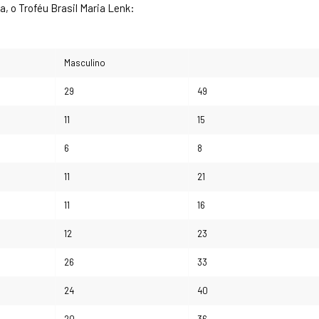
a, o Troféu Brasil Maria Lenk:
Masculino
29
49
11
15
6
8
11
21
11
16
12
23
26
33
24
40