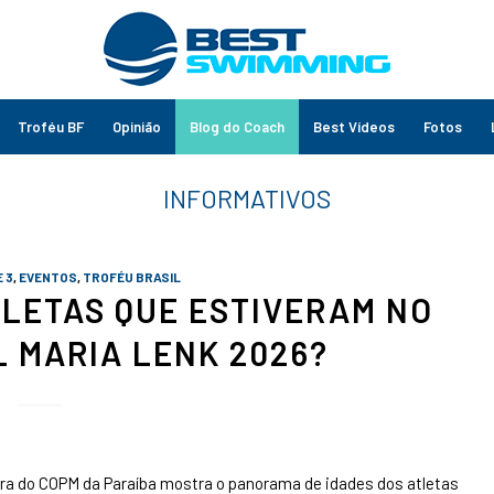
Troféu BF
Opinião
Blog do Coach
Best Vídeos
Fotos
 3
,
EVENTOS
,
TROFÉU BRASIL
TLETAS QUE ESTIVERAM NO
L MARIA LENK 2026?
ira do COPM da Paraíba mostra o panorama de idades dos atletas