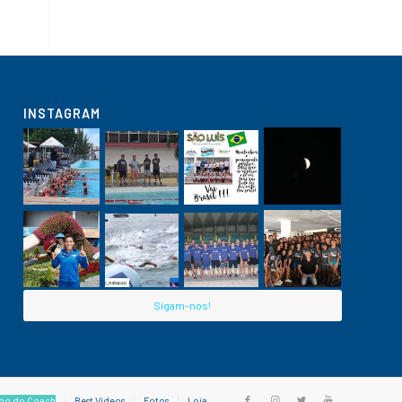
INSTAGRAM
Sigam-nos!
og do Coach
Best Vídeos
Fotos
Loja